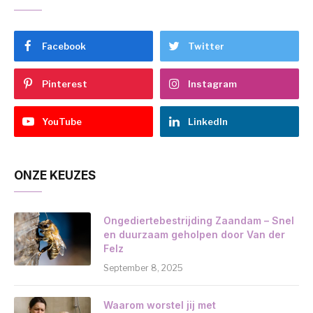
Facebook
Twitter
Pinterest
Instagram
YouTube
LinkedIn
ONZE KEUZES
Ongediertebestrijding Zaandam – Snel
en duurzaam geholpen door Van der
Felz
September 8, 2025
Waarom worstel jij met