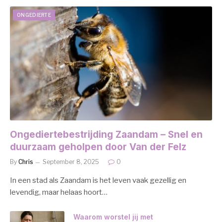
ONGEDIERTE
Ongediertebestrijding Zaandam – Snel en
duurzaam geholpen door Van der Felz
By
Chris
September 8, 2025
0
In een stad als Zaandam is het leven vaak gezellig en
levendig, maar helaas hoort…
Waarom worstel jij met