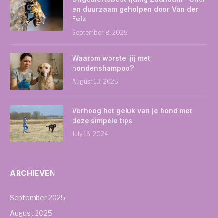
en duurzaam geholpen door Van der
Felz
September 8, 2025
Waarom worstel jij met
hondenshampoo?
August 13, 2025
Verhoog het geluk van je hond met
deze simpele tips
July 16, 2024
ARCHIEVEN
September 2025
August 2025