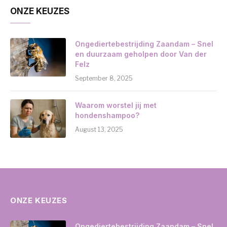
ONZE KEUZES
Ongediertebestrijding Zaandam – Snel
en duurzaam geholpen door Van der
Felz
September 8, 2025
Waarom worstel jij met
hondenshampoo?
August 13, 2025
ONZE KEUZES
Ongediertebestrijding Zaandam – Snel