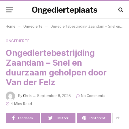
Ongedierteplaats
Home
»
Ongedierte
»
Ongediertebestrijding Zaandam – Snel en duurzaam geholpen door Van der Felz
ONGEDIERTE
Ongediertebestrijding
Zaandam – Snel en
duurzaam geholpen door
Van der Felz
By
Chris
September 8, 2025
No Comments
4 Mins Read
Facebook
Twitter
Pinterest