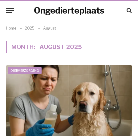
Ongedierteplaats
Home
»
2025
»
August
MONTH:
AUGUST 2025
DIERVERZORGING