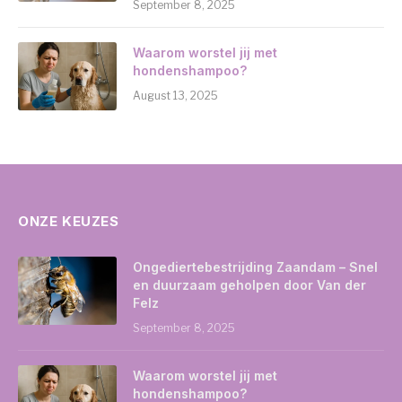
September 8, 2025
Waarom worstel jij met
hondenshampoo?
August 13, 2025
ONZE KEUZES
Ongediertebestrijding Zaandam – Snel
en duurzaam geholpen door Van der
Felz
September 8, 2025
Waarom worstel jij met
hondenshampoo?