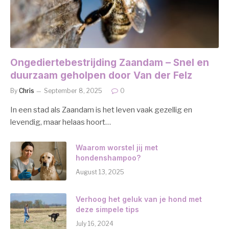
Ongediertebestrijding Zaandam – Snel en
duurzaam geholpen door Van der Felz
By
Chris
September 8, 2025
0
In een stad als Zaandam is het leven vaak gezellig en
levendig, maar helaas hoort…
Waarom worstel jij met
hondenshampoo?
August 13, 2025
Verhoog het geluk van je hond met
deze simpele tips
July 16, 2024