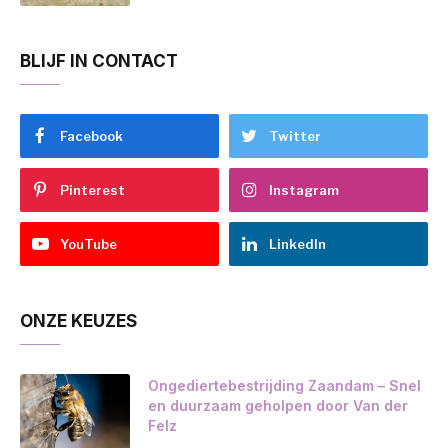
BLIJF IN CONTACT
Facebook
Twitter
Pinterest
Instagram
YouTube
LinkedIn
ONZE KEUZES
Ongediertebestrijding Zaandam – Snel
en duurzaam geholpen door Van der
Felz