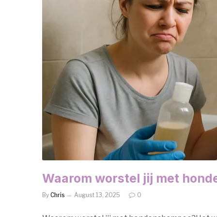
Waarom worstel jij met hon
By
Chris
August 13, 2025
0