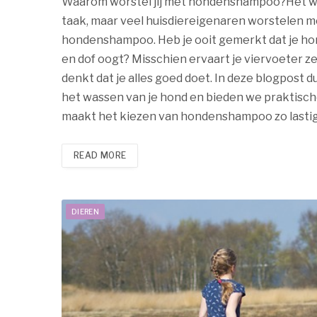
Waarom worstel jij met hondenshampoo?Het was
taak, maar veel huisdiereigenaren worstelen me
hondenshampoo. Heb je ooit gemerkt dat je hond
en dof oogt? Misschien ervaart je viervoeter zelfs
denkt dat je alles goed doet. In deze blogpos
het wassen van je hond en bieden we praktische
maakt het kiezen van hondenshampoo zo last
READ MORE
DIEREN