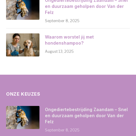
Ongediertebestrijding Zaandam – Snel
en duurzaam geholpen door Van der
Felz
September 8, 2025
Waarom worstel jij met
hondenshampoo?
August 13, 2025
ONZE KEUZES
Ongediertebestrijding Zaandam – Snel
en duurzaam geholpen door Van der
Felz
September 8, 2025