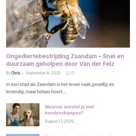
Ongediertebestrijding Zaandam – Snel en
duurzaam geholpen door Van der Felz
By
Chris
September 8, 2025
0
In een stad als Zaandam is het leven vaak gezellig en
levendig, maar helaas hoort…
Waarom worstel jij met
hondenshampoo?
August 13, 2025